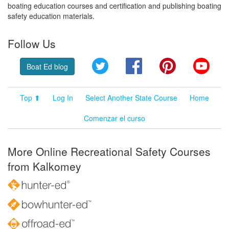
boating education courses and certification and publishing boating
safety education materials.
Follow Us
Twitter
Facebook
Pinterest
YouT
Boat Ed blog
Top ⬆
Log In
Select Another State Course
Home
Comenzar el curso
More Online Recreational Safety Courses
from Kalkomey