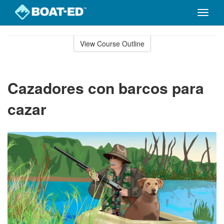
Toggle
naviga
Skip
to
View Course Outline
Course
main
Outline
content
Cazadores con barcos para
cazar