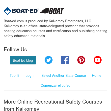
Boat-ed.com is produced by Kalkomey Enterprises, LLC.
Kalkomey is an official state-delegated provider that provides
boating education courses and certification and publishing boating
safety education materials.
Follow Us
Twitter
Facebook
Pinterest
YouT
Boat Ed blog
Top ⬆
Log In
Select Another State Course
Home
Comenzar el curso
More Online Recreational Safety Courses
from Kalkomey