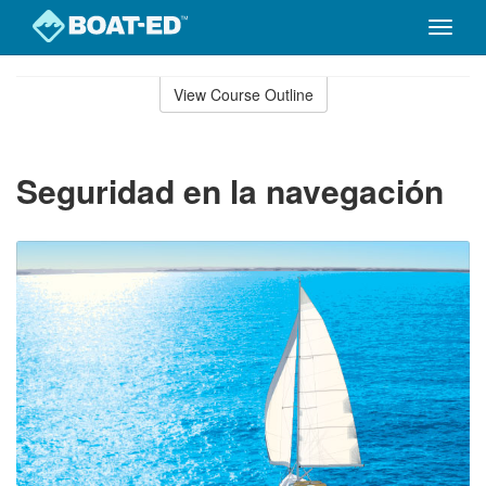
Toggle
naviga
Skip
to
View Course Outline
Course
main
Outline
content
Seguridad en la navegación