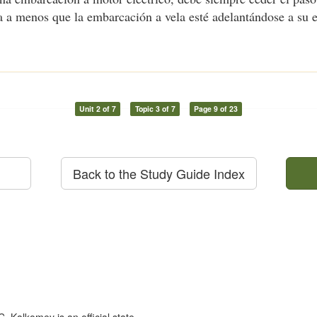
a a menos que la embarcación a vela esté adelantándose a su 
Unit 2 of 7
Topic 3 of 7
Page 9 of 23
Back to the Study Guide Index