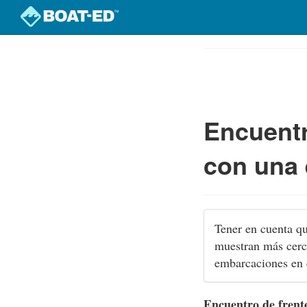
Skip
to
Course
main
Outline
content
Encuentr
con una 
Tener en cuenta qu
muestran más cerca
embarcaciones en 
Encuentro de frent