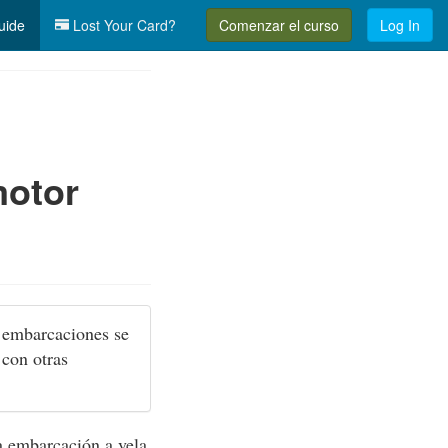
uide
Lost Your Card?
Comenzar el curso
Log In
motor
s embarcaciones se
 con otras
a embarcación a vela