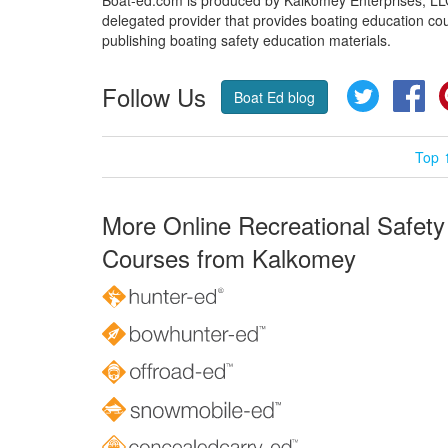
Boat-ed.com is produced by Kalkomey Enterprises, LLC.
delegated provider that provides boating education cou
publishing boating safety education materials.
Follow Us
Twitter
Fa
Boat Ed blog
Top 
More Online Recreational Safety
Courses from Kalkomey