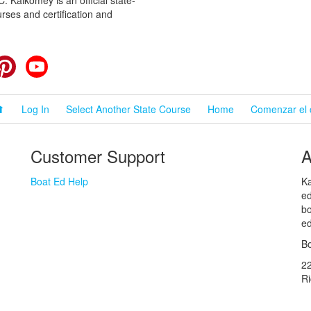
 Kalkomey is an official state-
rses and certification and
cebook
Pinterest
YouTube
⬆
Log In
Select Another State Course
Home
Comenzar el 
Customer Support
A
Boat Ed Help
Ka
ed
bo
ed
Bo
2
R