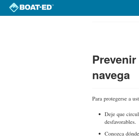
Skip
to
Course
main
Outline
content
Prevenir
navega
Para protegerse a us
Deje que circul
desfavorables.
Conozca dónde 