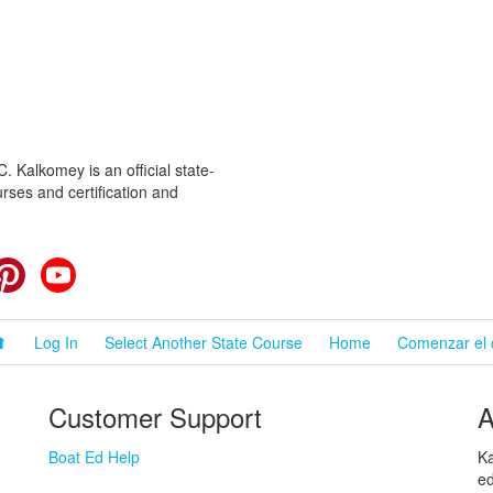
 Kalkomey is an official state-
rses and certification and
cebook
Pinterest
YouTube
⬆
Log In
Select Another State Course
Home
Comenzar el 
Customer Support
A
Boat Ed Help
Ka
ed