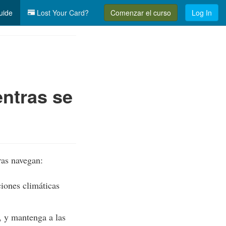
uide
Lost Your Card?
Comenzar el curso
Log In
entras se
ras navegan:
ciones climáticas
, y mantenga a las