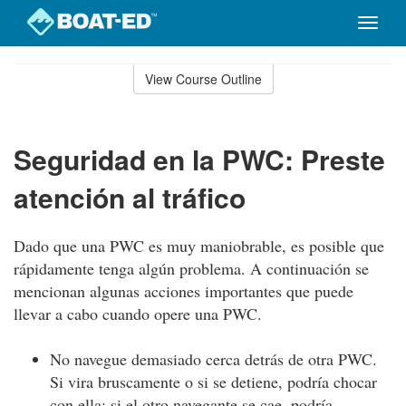
Toggle
naviga
Skip
to
View Course Outline
Course
main
Outline
content
Seguridad en la PWC: Preste
atención al tráfico
Dado que una PWC es muy maniobrable, es posible que
rápidamente tenga algún problema. A continuación se
mencionan algunas acciones importantes que puede
llevar a cabo cuando opere una PWC.
No navegue demasiado cerca detrás de otra PWC.
Si vira bruscamente o si se detiene, podría chocar
con ella; si el otro navegante se cae, podría