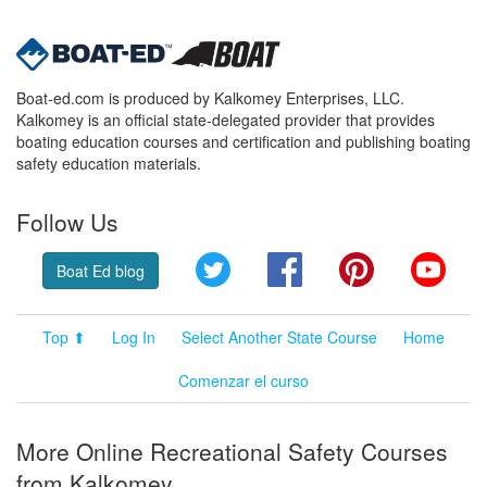
Boat-ed.com is produced by Kalkomey Enterprises, LLC.
Kalkomey is an official state-delegated provider that provides
boating education courses and certification and publishing boating
safety education materials.
Follow Us
Twitter
Facebook
Pinterest
YouT
Boat Ed blog
Top ⬆
Log In
Select Another State Course
Home
Comenzar el curso
More Online Recreational Safety Courses
from Kalkomey