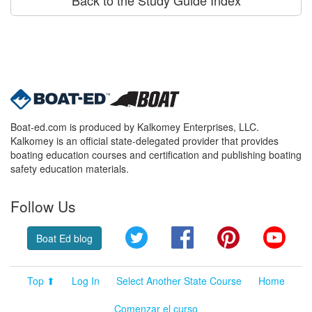
Boat-ed.com is produced by Kalkomey Enterprises, LLC.
Kalkomey is an official state-delegated provider that provides
boating education courses and certification and publishing boating
safety education materials.
Follow Us
Twitter
Facebook
Pinterest
YouT
Boat Ed blog
Top ⬆
Log In
Select Another State Course
Home
Comenzar el curso