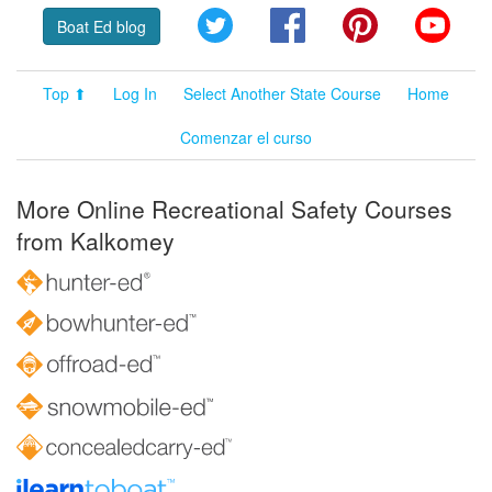
Twitter
Facebook
Pinterest
YouT
Boat Ed blog
Top ⬆
Log In
Select Another State Course
Home
Comenzar el curso
More Online Recreational Safety Courses
from Kalkomey