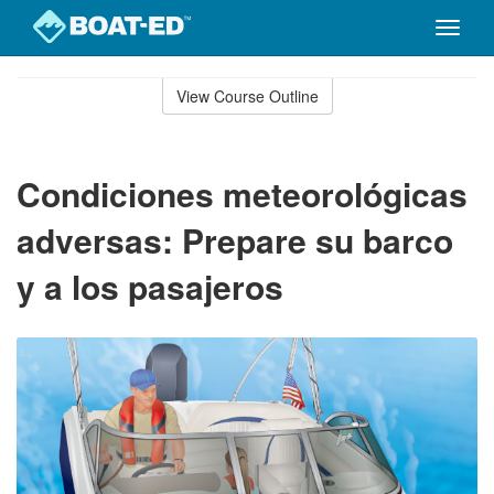
Toggle
naviga
Skip
to
View Course Outline
Course
main
Outline
content
Condiciones meteorológicas
adversas: Prepare su barco
y a los pasajeros