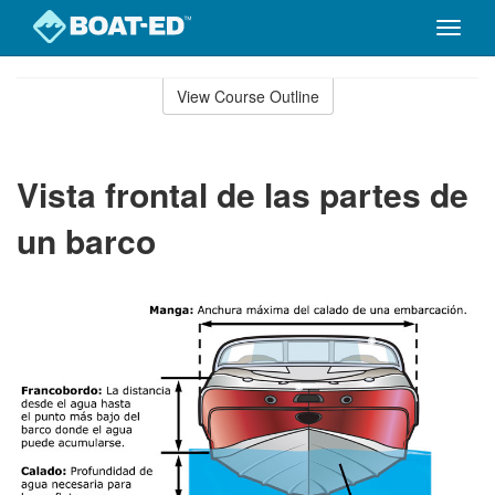
Toggle
naviga
Skip
to
View Course Outline
Course
main
Outline
content
Vista frontal de las partes de
un barco