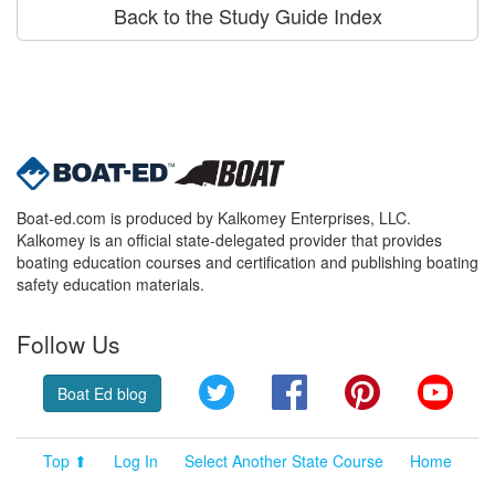
Back to the Study Guide Index
Boat-ed.com is produced by Kalkomey Enterprises, LLC.
Kalkomey is an official state-delegated provider that provides
boating education courses and certification and publishing boating
safety education materials.
Follow Us
Twitter
Facebook
Pinterest
YouT
Boat Ed blog
Top ⬆
Log In
Select Another State Course
Home