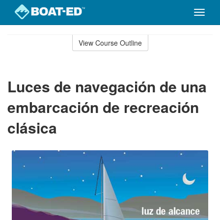
Toggle
naviga
Skip
to
View Course Outline
Course
main
Outline
content
Luces de navegación de una
embarcación de recreación
clásica