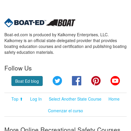
Boat-ed.com is produced by Kalkomey Enterprises, LLC.
Kalkomey is an official state-delegated provider that provides
boating education courses and certification and publishing boating
safety education materials.
Follow Us
Twitter
Facebook
Pinterest
YouT
Boat Ed blog
Top ⬆
Log In
Select Another State Course
Home
Comenzar el curso
More Online Recreational Safety Courses