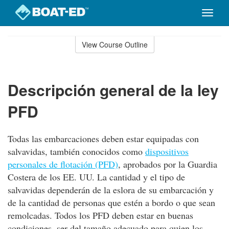
Toggle
naviga
Skip
to
View Course Outline
Course
main
Outline
content
Descripción general de la ley
PFD
Todas las embarcaciones deben estar equipadas con
salvavidas, también conocidos como
dispositivos
personales de flotación (PFD)
, aprobados por la Guardia
Costera de los EE. UU. La cantidad y el tipo de
salvavidas dependerán de la eslora de su embarcación y
de la cantidad de personas que estén a bordo o que sean
remolcadas. Todos los PFD deben estar en buenas
condiciones, ser del tamaño adecuado para quien los