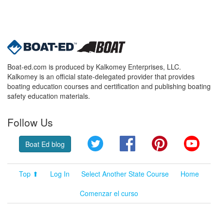
Boat-ed.com is produced by Kalkomey Enterprises, LLC.
Kalkomey is an official state-delegated provider that provides
boating education courses and certification and publishing boating
safety education materials.
Follow Us
Twitter
Facebook
Pinterest
YouT
Boat Ed blog
Top ⬆
Log In
Select Another State Course
Home
Comenzar el curso