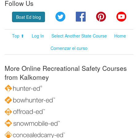
Follow Us
Twitter
Facebook
Pinterest
YouT
Boat Ed blog
Top ⬆
Log In
Select Another State Course
Home
Comenzar el curso
More Online Recreational Safety Courses
from Kalkomey