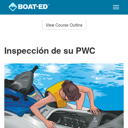
Toggle
naviga
Skip
to
View Course Outline
Course
main
Outline
content
Inspección de su PWC