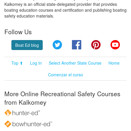
Kalkomey is an official state-delegated provider that provides
boating education courses and certification and publishing boating
safety education materials.
Follow Us
Twitter
Facebook
Pinterest
YouT
Boat Ed blog
Top ⬆
Log In
Select Another State Course
Home
Comenzar el curso
More Online Recreational Safety Courses
from Kalkomey