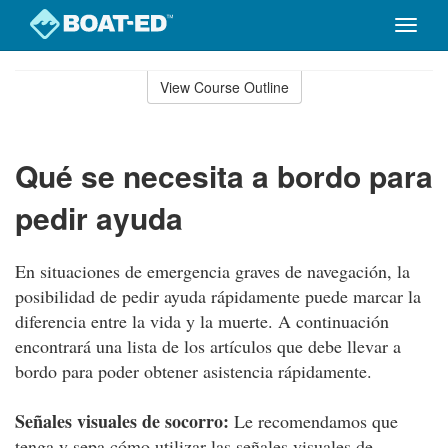
Toggle
naviga
Skip
to
View Course Outline
Course
main
Outline
content
Qué se necesita a bordo para
pedir ayuda
En situaciones de emergencia graves de navegación, la
posibilidad de pedir ayuda rápidamente puede marcar la
diferencia entre la vida y la muerte. A continuación
encontrará una lista de los artículos que debe llevar a
bordo para poder obtener asistencia rápidamente.
Señales visuales de socorro:
Le recomendamos que
tenga y sepa cómo utilizar las señales visuales de