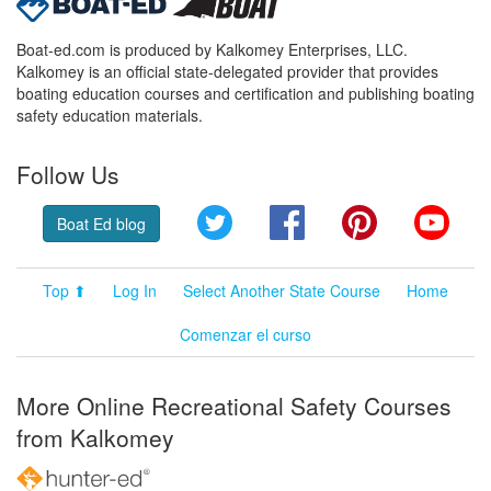
Boat-ed.com is produced by Kalkomey Enterprises, LLC.
Kalkomey is an official state-delegated provider that provides
boating education courses and certification and publishing boating
safety education materials.
Follow Us
Twitter
Facebook
Pinterest
YouT
Boat Ed blog
Top ⬆
Log In
Select Another State Course
Home
Comenzar el curso
More Online Recreational Safety Courses
from Kalkomey