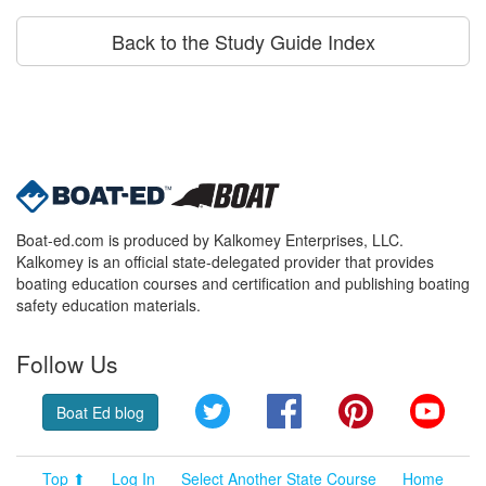
Back to the Study Guide Index
Boat-ed.com is produced by Kalkomey Enterprises, LLC.
Kalkomey is an official state-delegated provider that provides
boating education courses and certification and publishing boating
safety education materials.
Follow Us
Twitter
Facebook
Pinterest
YouT
Boat Ed blog
Top ⬆
Log In
Select Another State Course
Home