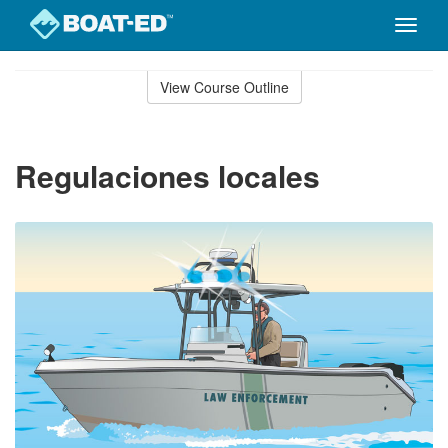
Toggle
naviga
Skip
to
View Course Outline
Course
main
Outline
content
Regulaciones locales