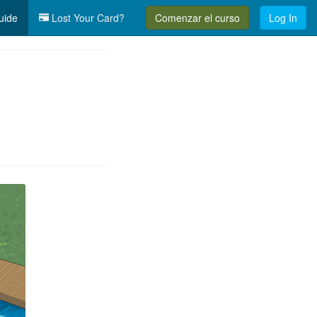
uide
Lost Your Card?
Comenzar el curso
Log In