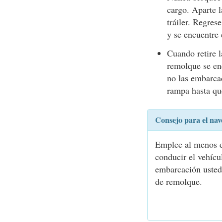
cargo. Aparte 
tráiler. Regre
y se encuentre 
Cuando retire l
remolque se enc
no las embarcac
rampa hasta que
Consejo para el nav
Emplee al menos do
conducir el vehícu
embarcación usted
de remolque.