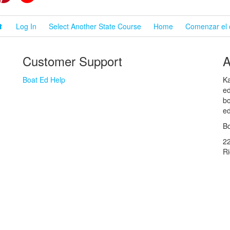
⬆
Log In
Select Another State Course
Home
Comenzar el 
Customer Support
A
Boat Ed Help
Ka
ed
bo
ed
Bo
2
R