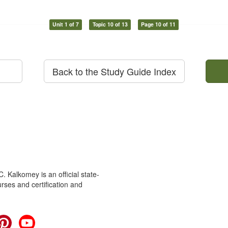
Unit 1 of 7
Topic 10 of 13
Page 10 of 11
Back to the Study Guide Index
 Kalkomey is an official state-
rses and certification and
cebook
Pinterest
YouTube